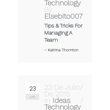
Technology
By
Elsebito007
Tips & Tricks For
Managing A
Team
–
Katrina Thornton
23 De Julio
23
De 2015
julio
In
Ideas
,
Technology