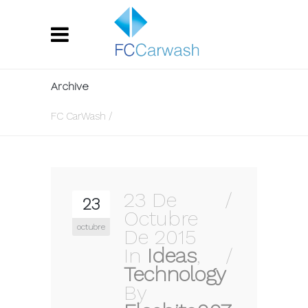
Archive
FC CarWash
/
23 De
23
Octubre
octubre
De 2015
In
Ideas
,
Technology
By