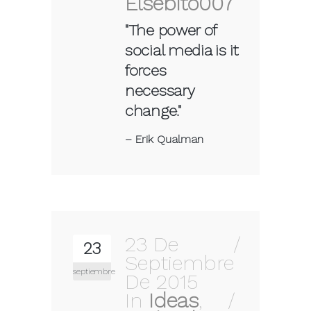
Elsebito007
"The power of
social media is it
forces
necessary
change."
–
Erik Qualman
23 De
23
Septiembre
septiembre
De 2015
In
Ideas
,