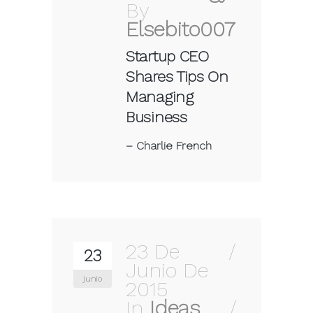
By
Elsebito007
Startup CEO
Shares Tips On
Managing
Business
–
Charlie French
23 De
23
Junio De
junio
2015
In
Ideas
,