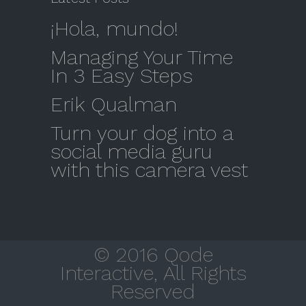
¡Hola, mundo!
Managing Your Time
In 3 Easy Steps
Erik Qualman
Turn your dog into a
social media guru
with this camera vest
© 2016 Qode
Interactive, All Rights
¡Contactanos YA!
Reserved
Open
chaty