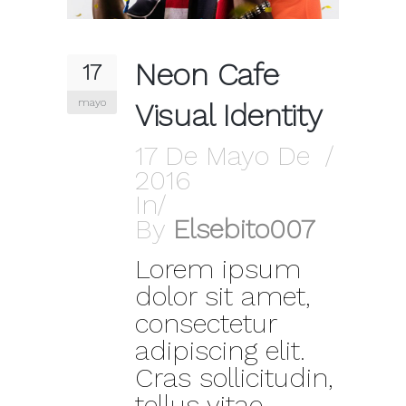
Neon Cafe
17
mayo
Visual Identity
17 De Mayo De
2016
In
By
Elsebito007
Lorem ipsum
dolor sit amet,
consectetur
adipiscing elit.
Cras sollicitudin,
tellus vitae