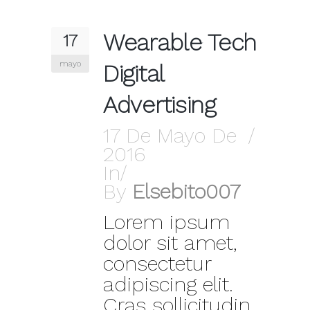
Wearable Tech
17
mayo
Digital
Advertising
17 De Mayo De
2016
In
By
Elsebito007
Lorem ipsum
dolor sit amet,
consectetur
adipiscing elit.
Cras sollicitudin,