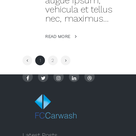
augue ipsum,
vehicula et tellus
nec, maximus...
READ MORE
1
2
Latest Posts