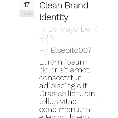
Clean Brand
17
mayo
Identity
17 De Mayo De
2016
In
By
Elsebito007
Lorem ipsum
dolor sit amet,
consectetur
adipiscing elit.
Cras sollicitudin,
tellus vitae
condimentum
egestas, libero