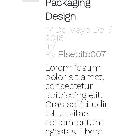
Packaging
Design
17 De Mayo De
2016
In
By
Elsebito007
Lorem ipsum
dolor sit amet,
consectetur
adipiscing elit.
Cras sollicitudin,
tellus vitae
condimentum
egestas, libero