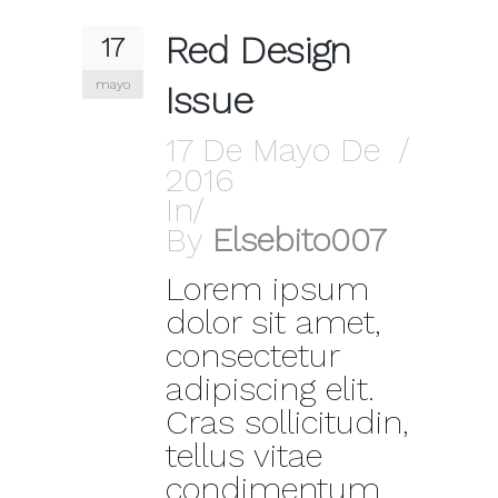
Red Design
17
mayo
Issue
17 De Mayo De
2016
In
By
Elsebito007
Lorem ipsum
dolor sit amet,
consectetur
adipiscing elit.
Cras sollicitudin,
tellus vitae
condimentum