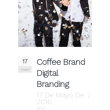
Coffee Brand
17
mayo
Digital
Branding
17 De Mayo De
2016
In