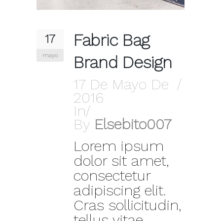
Fabric Bag
17
mayo
Brand Design
17 De Mayo De
2016
In
By
Elsebito007
Lorem ipsum
dolor sit amet,
consectetur
adipiscing elit.
Cras sollicitudin,
tellus vitae