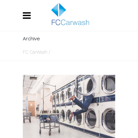
Archive
FC CarWash
/