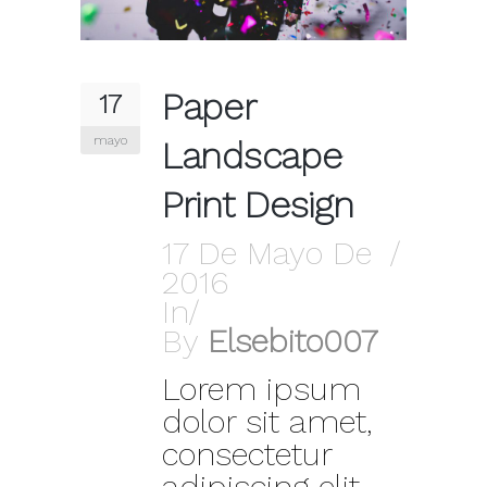
Paper
17
mayo
Landscape
Print Design
17 De Mayo De
2016
In
By
Elsebito007
Lorem ipsum
dolor sit amet,
consectetur
adipiscing elit.