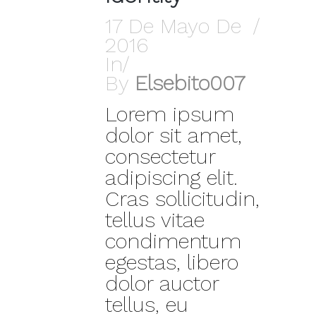
17 De Mayo De
2016
In
By
Elsebito007
Lorem ipsum
dolor sit amet,
consectetur
adipiscing elit.
Cras sollicitudin,
tellus vitae
condimentum
egestas, libero
dolor auctor
tellus, eu