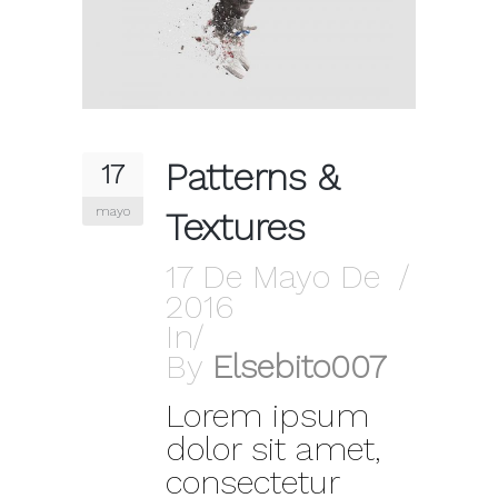
Patterns &
17
mayo
Textures
17 De Mayo De
2016
In
By
Elsebito007
Lorem ipsum
dolor sit amet,
consectetur